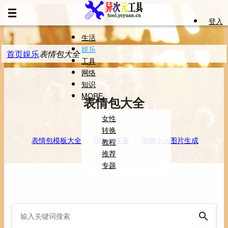
登入
生活
娱乐
首页
娱乐
表情包大全
工具
网络
知识
MORE
表情包大全
女性
转换
表情包模板大全
GIF 配字幕
举牌小人图片生成
教程
推荐
专题