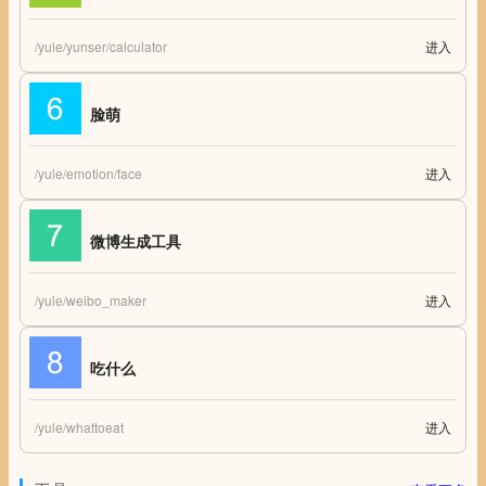
/yule/yunser/calculator
进入
计算工具集合
脸萌
/yule/emotion/face
进入
脸萌
微博生成工具
/yule/weibo_maker
进入
微博生成工具
吃什么
/yule/whattoeat
进入
吃什么，随机食物选择器