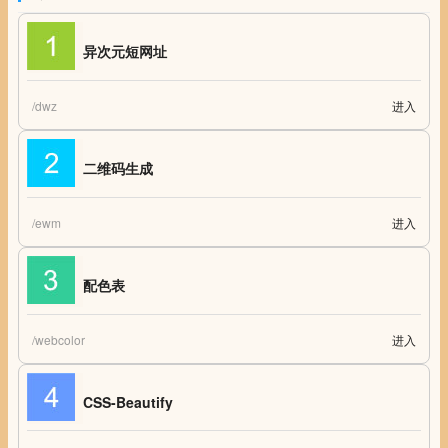
异次元短网址
/dwz
进入
异次元短网址 短网址生成器
二维码生成
/ewm
进入
在线二维码图片生成器
配色表
/webcolor
进入
配色表 - 网页设计常用色彩搭配表
CSS-Beautify