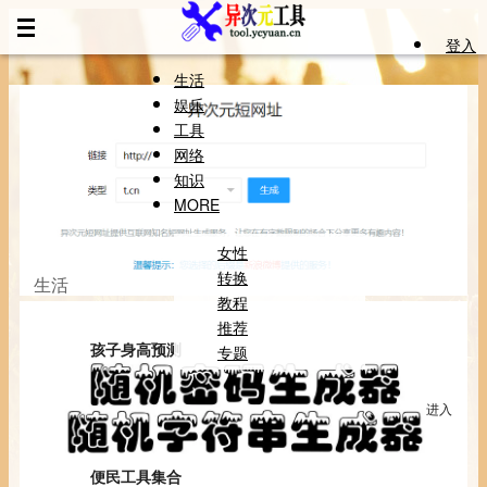
登入
生活
娱乐
工具
网络
知识
MORE
女性
转换
生活
查看更多
教程
推荐
孩子身高预测
专题
/life/shengao
进入
孩子身高预测
便民工具集合