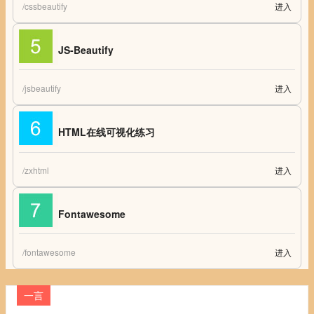
/cssbeautify
进入
CSS-Beautify
JS-Beautify
/jsbeautify
进入
JS-Beautify
HTML在线可视化练习
/zxhtml
进入
HTML在线可视化练习
Fontawesome
/fontawesome
进入
Fontawesome
一言